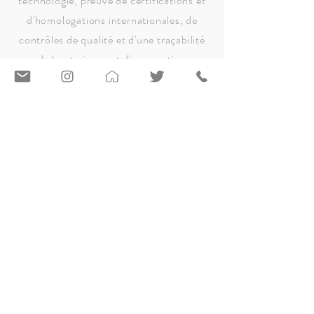
technologie, preuve de certifications et
d'homologations internationales, de
contrôles de qualité et d'une traçabilité
de haut niveau et d'une gestion
dynamique des hôpitaux selon les
concours publics pour l'administration
des produits.
MÉTALLURGIE ET
MACHINES
Un autre secteur classique avec lequel