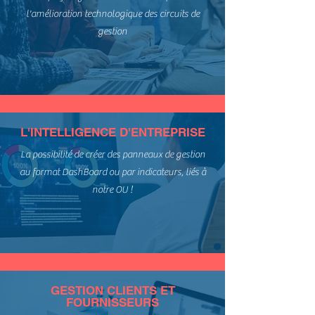
l'amélioration technologique des circuits de
gestion
L'INTELLIGENCE D'ENTREPRISE
La possibilité de créer des panneaux de gestion
au format DashBoard ou par indicateurs, liés à
notre OU !
GESTION CLIENTS ET
FOURNISSEURS