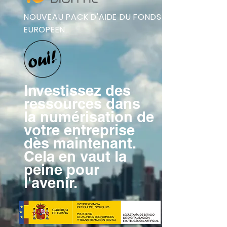
NOUVEAU PACK D'AIDE DU FONDS
EUROPEEN
Investissez des
ressources dans
la numérisation de
votre entreprise
dès maintenant.
Cela en vaut la
peine pour
l'avenir.