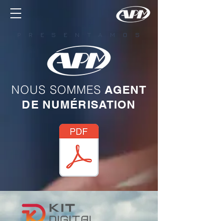
P R E S E N T A M O S
NOUS SOMMES
AGENT
DE NUMÉRISATION