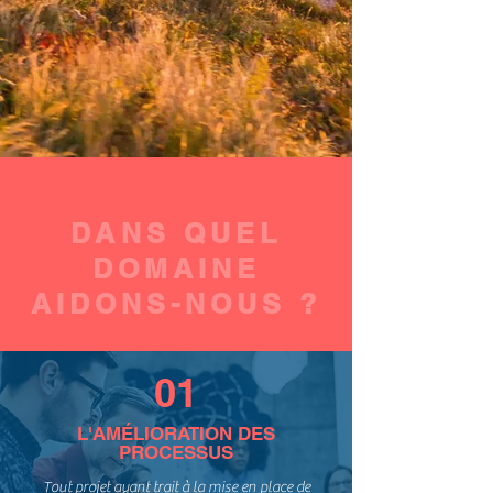
DANS QUEL
DOMAINE
AIDONS-NOUS ?
01
L'AMÉLIORATION DES
PROCESSUS
Tout projet ayant trait à la mise en place de